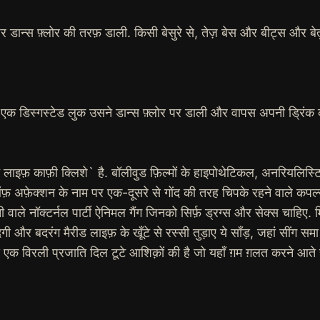
ज़र डान्स फ़्लोर की तरफ़ डाली. किसी बेसुरे से, तेज़ बेस और बीट्स और 
है!’ एक डिस्गस्टेड लुक उसने डान्स फ़्लोर पर डाली और वापस अपनी ड्रिंक
फ़ काफ़ी क्लिशे` है. बॉलीवुड फ़िल्मों के हाइपोथेटिकल, अनरियलिस्टिक पॉ
्प्ले ऑफ़ अफ़ेक्शन के नाम पर एक-दूसरे से गोंद की तरह चिपके रहने वाले
वाले नॉक्टर्नल पार्टी ऐनिमल गैंग जिनको सिर्फ़ ड्रग्स और सेक्स चाहिए. मिडि
दगी और बदरंग मैरीड लाइफ़ के खूँटे से रस्सी तुड़ाए ये साँड़, जहां सींग 
क विरली प्रजाति दिल टूटे आशिक़ों की है जो यहाँ ग़म ग़लत करने आते हैं. ख