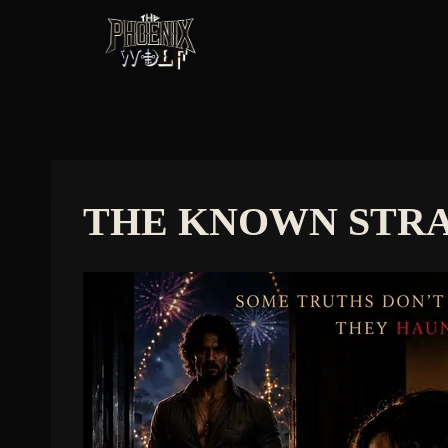
Skip
to
content
THE KNOWN STR