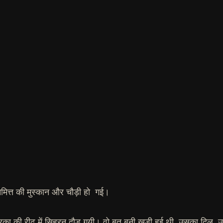
गे,” निमित्त की मुस्कान और चौड़ी हो गई।
रिका की रीढ़ में सिहरन दौड़ गयी। वो बुत बनी खड़ी हुई थी, उसका दिल,